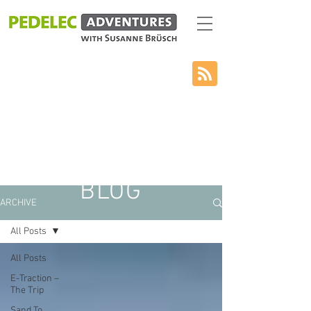
BLOG
ARCHIVE
All Posts
All Posts
E-Traction –
The Trip
Sand To