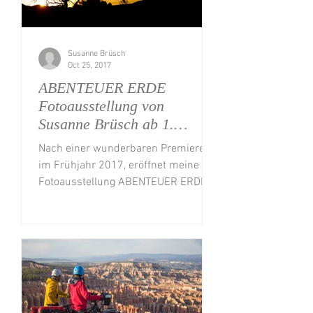
Susanne Brüsch
Oct 25, 2017
ABENTEUER ERDE
Fotoausstellung von
Susanne Brüsch ab 1.
November wieder in Berlin
Nach einer wunderbaren Premiere
im Frühjahr 2017, eröffnet meine
Fotoausstellung ABENTEUER ERDE
am 1. November erneut im
gemütlichen...