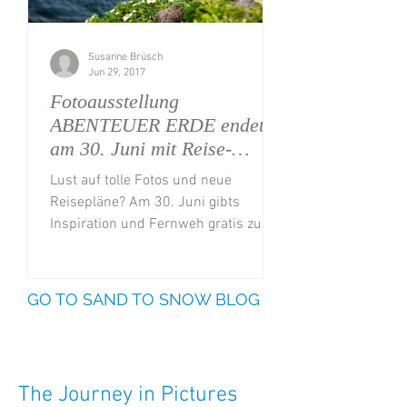
Susanne Brüsch
Jun 29, 2017
Fotoausstellung
ABENTEUER ERDE endet
am 30. Juni mit Reise-
Vortrag und Verlosung
Lust auf tolle Fotos und neue
Reisepläne? Am 30. Juni gibts
Inspiration und Fernweh gratis zur
Finissage meiner Fotoausstellung
ABENTEUER...
GO TO SAND TO SNOW BLOG
The Journey in Pictures