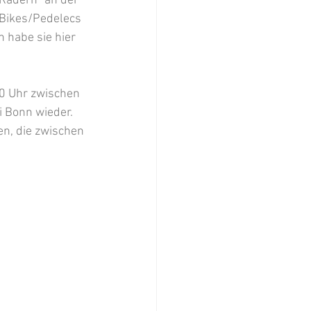
Rädern” an der 
-Bikes/Pedelecs 
 habe sie hier 
0 Uhr zwischen 
i Bonn wieder. 
n, die zwischen 