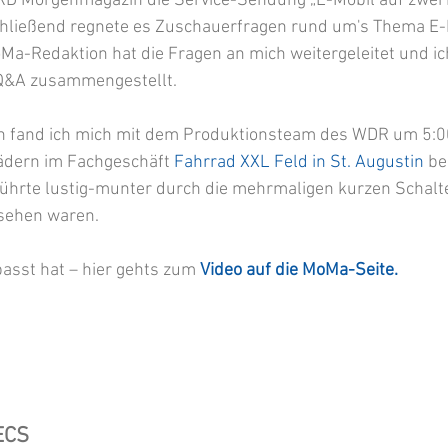
 ARD Morgenmagazin die Service-Sendung „E-Mobil auf zwei 
nschließend regnete es Zuschauerfragen rund um's Thema E
Ma-Redaktion hat die Fragen an mich weitergeleitet und ich
Q&A zusammengestellt. 
n fand ich mich mit dem Produktionsteam des WDR um 5:0
dern im Fachgeschäft 
Fahrrad XXL Feld in St. Augustin
 be
führte lustig-munter durch die mehrmaligen kurzen Schalte
 sehen waren. 
asst hat – hier gehts zum 
Video auf die MoMa-Seite.
ECS 