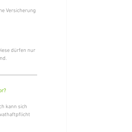
ine Versicherung 
 
iese dürfen nur 
nd.  
or?
ch kann sich 
vathaftpflicht 