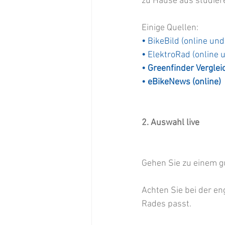
zu Hause aus studier
Einige Quellen:
• 
BikeBild (online un
• 
ElektroRad (online 
• Greenfinder Vergleic
• eBikeNews (online)
2. Auswahl live
Gehen Sie zu einem g
Achten Sie bei der e
Rades passt.